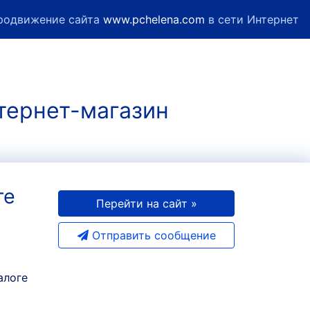
родвижение сайта
www.pchelena.com
в сети Интернет
нтернет-магазин
те
Перейти на сайт »
Отправить сообщение
алоге