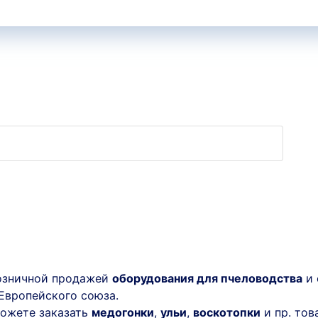
розничной продажей
оборудования для пчеловодства
и 
Европейского союза.
ожете заказать
медогонки
,
ульи
,
воскотопки
и пр. тов